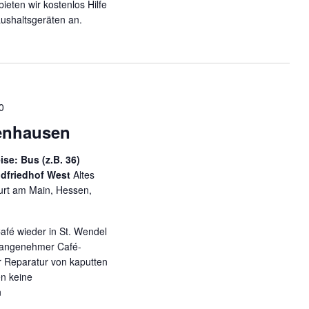
eten wir kostenlos Hilfe
ushaltsgeräten an.
0
enhausen
se: Bus (z.B. 36)
Südfriedhof West
Altes
urt am Main, Hessen,
afé wieder in St. Wendel
n angenehmer Café-
r Reparatur von kaputten
n keine
n