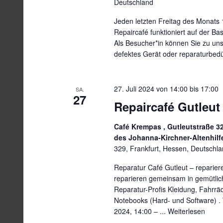
Deutschland
Jeden letzten Freitag des Monats
Repaircafé funktioniert auf der Basi
Als Besucher*in können Sie zu un
defektes Gerät oder reparaturbedür
27. Juli 2024 von 14:00
bis
17:00
SA.
27
Repaircafé Gutleut
Café Krempas , Gutleutstraße 3
des Johanna-Kirchner-Altenhil
329, Frankfurt, Hessen, Deutschl
Reparatur Café Gutleut – reparier
reparieren gemeinsam in gemütlic
Reparatur-Profis Kleidung, Fahrrä
Notebooks (Hard- und Software) .
2024, 14:00 – ...
Weiterlesen