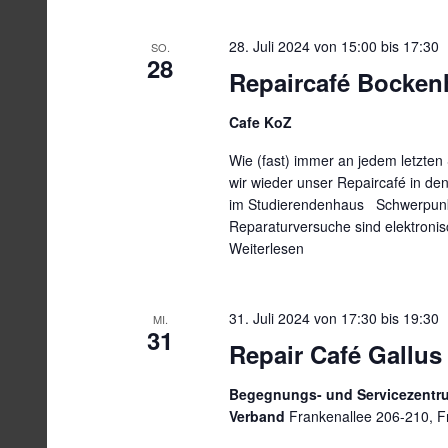
28. Juli 2024 von 15:00
bis
17:30
SO.
28
Repaircafé Bocken
Cafe KoZ
Wie (fast) immer an jedem letzten
wir wieder unser Repaircafé in 
im Studierendenhaus Schwerpunk
Reparaturversuche sind elektronisch
Weiterlesen
31. Juli 2024 von 17:30
bis
19:30
MI.
31
Repair Café Gallus
Begegnungs- und Servicezentrum
Verband
Frankenallee 206-210, Fr