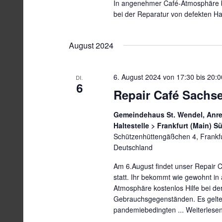
In angenehmer Café-Atmosphäre bi
bei der Reparatur von defekten Ha
August 2024
6. August 2024 von 17:30
bis
20:0
DI.
6
Repair Café Sachs
Gemeindehaus St. Wendel, Anrei
Haltestelle > Frankfurt (Main) 
Schützenhüttengäßchen 4, Frankf
Deutschland
Am 6.August findet unser Repair C
statt. Ihr bekommt wie gewohnt i
Atmosphäre kostenlos Hilfe bei de
Gebrauchsgegenständen. Es gelte
pandemiebedingten ...
Weiterlese