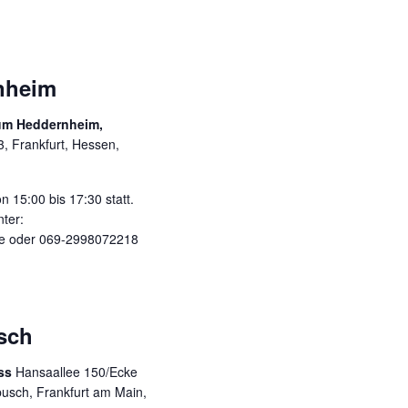
nheim
um Heddernheim,
 3, Frankfurt, Hessen,
 15:00 bis 17:30 statt.
nter:
.de oder 069-2998072218
sch
uss
Hansaallee 150/Ecke
usch, Frankfurt am Main,