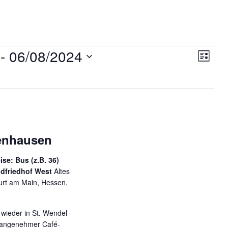
A
V
 - 
06/08/2024
L
e
n
i
r
s
s
a
t
n
i
e
s
c
t
a
enhausen
h
l
t
se: Bus (z.B. 36)
t
Südfriedhof West
Altes
u
e
urt am Main, Hessen,
n
n
g
A
 wieder in St. Wendel
-
n
n angenehmer Café-