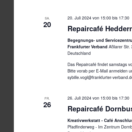
20. Juli 2024 von 15:00
bis
17:30
SA.
20
Repaircafé Hedder
Begegnungs- und Servicezentr
Frankfurter Verband
Aßlarer Str.
Deutschland
Das Repaircafé findet samstags von
Bitte vorab per E-Mail anmelden u
sybille.vogl@frankfurter-verband
26. Juli 2024 von 15:00
bis
17:30
FR.
26
Repaircafé Dornbu
Kreativwerkstatt - Café Anschl
Pfadfinderweg - Im Zentrum Dornb