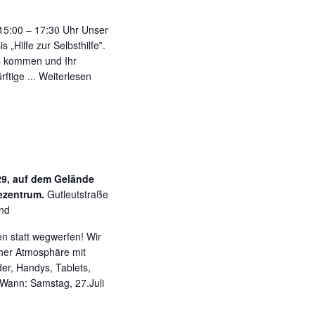
 15:00 – 17:30 Uhr Unser
s „Hilfe zur Selbsthilfe‟.
s kommen und Ihr
ftige ...
Weiterlesen
29, auf dem Gelände
fezentrum.
Gutleutstraße
and
en statt wegwerfen! Wir
her Atmosphäre mit
der, Handys, Tablets,
 Wann: Samstag, 27.Juli