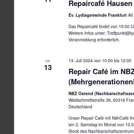
Repaircafé Hausen
Ev. Lydiagemeinde Frankfurt
Alt
Das Repaircafé findet von 15:00 Uh
Weitere Infos unter: Treffpunkt@l
Voranmeldung erforderlich.
13. Juli 2024 von 10:00
bis
12:00
SA.
13
Repair Café im NB
(Mehrgenerationen
NBZ Ostend (Nachbarschaftsze
Waldschmidtstraße 39, 60316 Fran
Deutschland
Unser Repair Café mit NähCafé fin
am 2. Samstag im Monat von 10.00
Stock des Nachbarschaftszentrums