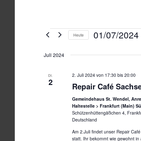
Veranstaltungen
01/07/2024
Heute
D
a
Juli 2024
t
u
2. Juli 2024 von 17:30
bis
20:00
m
DI.
2
w
Repair Café Sachs
ä
Gemeindehaus St. Wendel, Anrei
h
Haltestelle > Frankfurt (Main) 
l
Schützenhüttengäßchen 4, Frankf
e
Deutschland
n
.
Am 2.Juli findet unser Repair Café
statt. Ihr bekommt wie gewohnt i