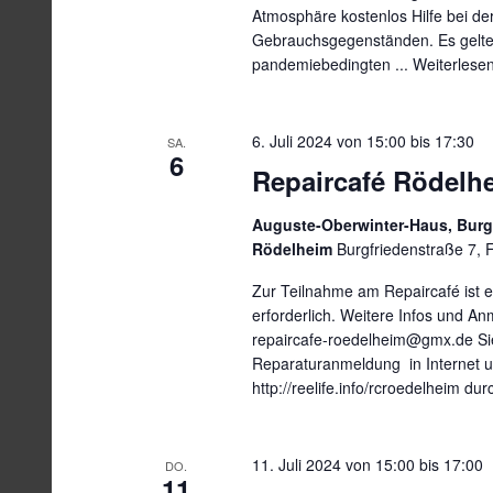
Atmosphäre kostenlos Hilfe bei de
Gebrauchsgegenständen. Es gelte
pandemiebedingten ...
Weiterlese
6. Juli 2024 von 15:00
bis
17:30
SA.
6
Repaircafé Rödelh
Auguste-Oberwinter-Haus, Burgf
Rödelheim
Burgfriedenstraße 7, 
Zur Teilnahme am Repaircafé ist 
erforderlich. Weitere Infos und An
repaircafe-roedelheim@gmx.de Sie
Reparaturanmeldung in Internet u
http://reelife.info/rcroedelheim du
11. Juli 2024 von 15:00
bis
17:00
DO.
11