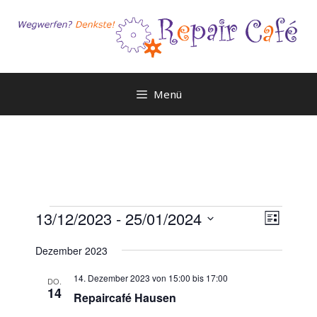
Zum
Inhalt
springen
Menü
Veranstaltungen
A
V
13/12/2023
 - 
25/01/2024
L
e
n
D
i
r
Dezember 2023
a
s
s
a
t
t
i
14. Dezember 2023 von 15:00
bis
17:00
n
DO.
e
u
14
Repaircafé Hausen
c
s
m