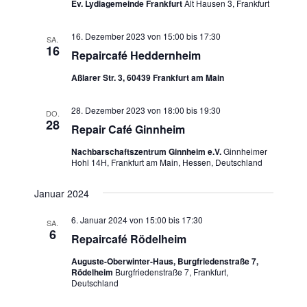
t
h
Ev. Lydiagemeinde Frankfurt
Alt Hausen 3, Frankfurt
w
a
t
ä
l
16. Dezember 2023 von 15:00
bis
17:30
SA.
h
e
t
16
Repaircafé Heddernheim
l
n
u
e
Aßlarer Str. 3, 60439 Frankfurt am Main
n
-
n
g
N
.
28. Dezember 2023 von 18:00
bis
19:30
A
DO.
28
a
Repair Café Ginnheim
n
v
s
Nachbarschaftszentrum Ginnheim e.V.
Ginnheimer
i
Hohl 14H, Frankfurt am Main, Hessen, Deutschland
i
c
g
Januar 2024
h
a
t
6. Januar 2024 von 15:00
bis
17:30
SA.
t
e
6
Repaircafé Rödelheim
n
i
-
Auguste-Oberwinter-Haus, Burgfriedenstraße 7,
o
Rödelheim
Burgfriedenstraße 7, Frankfurt,
N
Deutschland
n
a