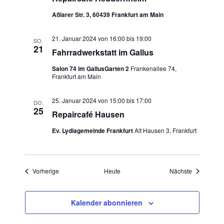
Aßlarer Str. 3, 60439 Frankfurt am Main
21. Januar 2024 von 16:00
bis
19:00
SO.
21
Fahrradwerkstatt im Gallus
Salon 74 im GallusGarten 2
Frankenallee 74,
Frankfurt am Main
25. Januar 2024 von 15:00
bis
17:00
DO.
25
Repaircafé Hausen
Ev. Lydiagemeinde Frankfurt
Alt Hausen 3, Frankfurt
Veranstaltungen
Veranstaltu
Vorherige
Heute
Nächste
Kalender abonnieren