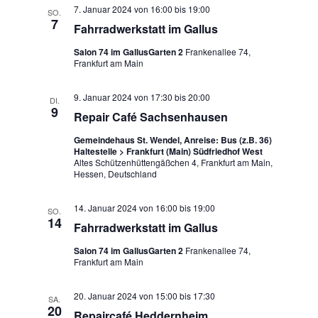
v
7. Januar 2024 von 16:00
bis
19:00
SO.
i
7
Fahrradwerkstatt im Gallus
g
Salon 74 im GallusGarten 2
Frankenallee 74,
a
Frankfurt am Main
t
i
9. Januar 2024 von 17:30
bis
20:00
DI.
o
9
Repair Café Sachsenhausen
n
Gemeindehaus St. Wendel, Anreise: Bus (z.B. 36)
Haltestelle > Frankfurt (Main) Südfriedhof West
Altes Schützenhüttengäßchen 4, Frankfurt am Main,
Hessen, Deutschland
14. Januar 2024 von 16:00
bis
19:00
SO.
14
Fahrradwerkstatt im Gallus
Salon 74 im GallusGarten 2
Frankenallee 74,
Frankfurt am Main
20. Januar 2024 von 15:00
bis
17:30
SA.
20
Repaircafé Heddernheim