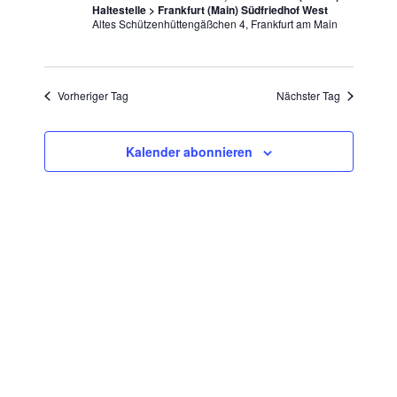
2024
t
h
w
Haltestelle > Frankfurt (Main) Südfriedhof West
a
Altes Schützenhüttengäßchen 4, Frankfurt am Main
t
ä
l
h
e
t
l
n
u
Vorheriger Tag
Nächster Tag
e
n
-
n
g
N
.
A
Kalender abonnieren
a
n
v
s
i
i
c
g
h
a
t
t
e
n
i
-
o
N
n
a