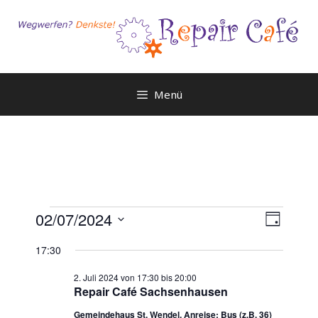
Zum
Inhalt
springen
Menü
Veranstaltungen
A
V
02/07/2024
T
e
n
für
D
a
r
17:30
a
s
g
2.
a
t
i
2. Juli 2024 von 17:30
bis
20:00
n
Juli
Repair Café Sachsenhausen
u
c
s
m
Gemeindehaus St. Wendel, Anreise: Bus (z.B. 36)