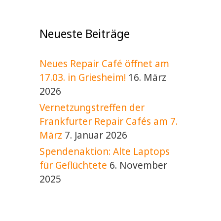
v
i
g
Neueste Beiträge
a
t
i
Neues Repair Café öffnet am
o
17.03. in Griesheim!
16. März
n
2026
Vernetzungstreffen der
Frankfurter Repair Cafés am 7.
März
7. Januar 2026
Spendenaktion: Alte Laptops
für Geflüchtete
6. November
2025