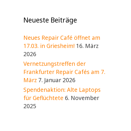
v
l
i
t
g
Neueste Beiträge
a
u
t
n
i
Neues Repair Café öffnet am
g
o
17.03. in Griesheim!
16. März
e
n
2026
n
Vernetzungstreffen der
Frankfurter Repair Cafés am 7.
März
7. Januar 2026
Spendenaktion: Alte Laptops
für Geflüchtete
6. November
2025