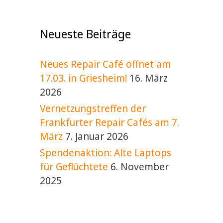
v
l
i
t
g
Neueste Beiträge
a
u
t
n
i
Neues Repair Café öffnet am
g
o
17.03. in Griesheim!
16. März
e
n
2026
n
Vernetzungstreffen der
Frankfurter Repair Cafés am 7.
März
7. Januar 2026
Spendenaktion: Alte Laptops
für Geflüchtete
6. November
2025