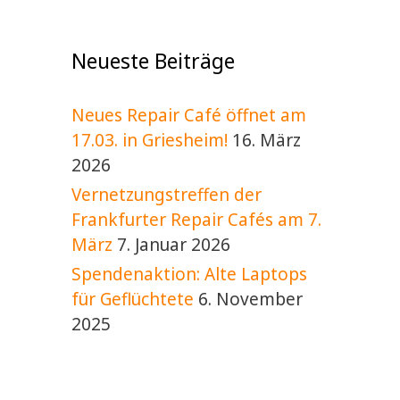
v
l
i
t
g
Neueste Beiträge
a
u
t
n
i
Neues Repair Café öffnet am
g
o
17.03. in Griesheim!
16. März
e
n
2026
n
Vernetzungstreffen der
Frankfurter Repair Cafés am 7.
März
7. Januar 2026
Spendenaktion: Alte Laptops
für Geflüchtete
6. November
2025