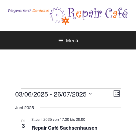
Zum
Inhalt
springen
Menü
Veranstaltungen
A
V
03/06/2025
 - 
26/07/2025
L
e
n
D
i
r
Juni 2025
a
s
s
a
t
t
i
3. Juni 2025 von 17:30
bis
20:00
n
DI.
e
u
3
Repair Café Sachsenhausen
c
s
m