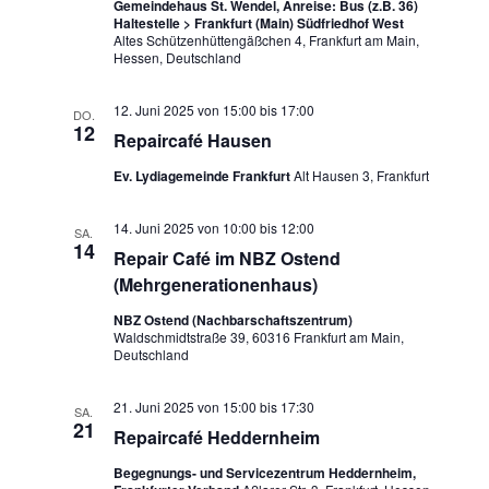
t
h
Gemeindehaus St. Wendel, Anreise: Bus (z.B. 36)
w
a
Haltestelle > Frankfurt (Main) Südfriedhof West
t
ä
Altes Schützenhüttengäßchen 4, Frankfurt am Main,
l
Hessen, Deutschland
h
e
t
l
n
u
12. Juni 2025 von 15:00
bis
17:00
DO.
e
n
12
-
Repaircafé Hausen
n
g
N
.
Ev. Lydiagemeinde Frankfurt
Alt Hausen 3, Frankfurt
A
a
n
14. Juni 2025 von 10:00
bis
12:00
v
s
SA.
14
Repair Café im NBZ Ostend
i
i
(Mehrgenerationenhaus)
c
g
h
NBZ Ostend (Nachbarschaftszentrum)
a
t
Waldschmidtstraße 39, 60316 Frankfurt am Main,
Deutschland
t
e
n
i
21. Juni 2025 von 15:00
bis
17:30
SA.
-
21
o
Repaircafé Heddernheim
N
n
a
Begegnungs- und Servicezentrum Heddernheim,