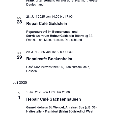
Frankfurter Verband
Aßlarer Str. 3, Frankfurt, Hessen,
v
Deutschland
i
g
28. Juni 2025 von 14:00
bis
17:00
SA.
a
28
RepairCafé Goldstein
t
i
Reparaturcafé im Begegnungs- und
Servicezentrum Hofgut Goldstein
Tränkweg 32,
o
Frankfurt am Main, Hessen, Deutschland
n
29. Juni 2025 von 15:00
bis
17:30
SO.
29
Repaircafé Bockenheim
Café KOZ
Mertonstraße 25, Frankfurt am Main,
Hessen
Juli 2025
1. Juli 2025 von 17:30
bis
20:00
DI.
1
Repair Café Sachsenhausen
Gemeindehaus St. Wendel, Anreise: Bus (z.B. 36)
Haltestelle > Frankfurt (Main) Südfriedhof West