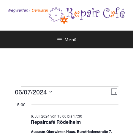
Zum
Inhalt
springen
Menü
Veranstaltungen
A
V
06/07/2024
T
e
n
für
D
a
r
15:00
a
s
g
6.
a
t
i
6. Juli 2024 von 15:00
bis
17:30
n
Juli
Repaircafé Rödelheim
u
c
s
m
Auguste-Oberwinter-Haus, Burgfriedenstraße 7,