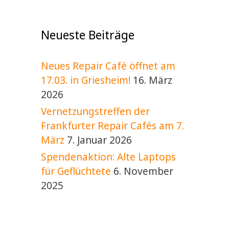
v
i
g
Neueste Beiträge
a
t
i
Neues Repair Café öffnet am
o
17.03. in Griesheim!
16. März
n
2026
Vernetzungstreffen der
Frankfurter Repair Cafés am 7.
März
7. Januar 2026
Spendenaktion: Alte Laptops
für Geflüchtete
6. November
2025