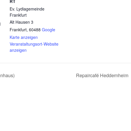
RT
Ev. Lydiagemeinde
Frankfurt
Alt Hausen 3
d
Frankfurt
,
60488
Google
Karte anzeigen
Veranstaltungsort-Website
anzeigen
enhaus)
Repaircafé Heddernheim